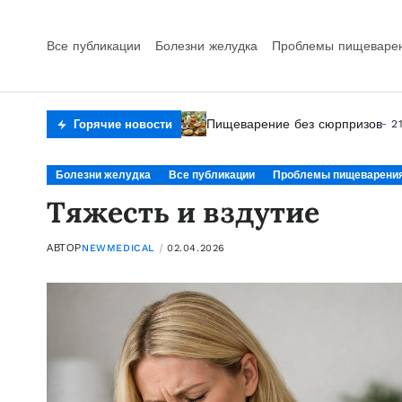
Все публикации
Болезни желудка
Проблемы пищеваре
Фермент под контролем
Сигналы тревоги желудка
Тяжесть и вздутие
Пищеварение без сюрпризов
Горячие новости
02.04.2026
04.03.
20.02
2
Болезни желудка
Все публикации
Проблемы пищеварени
Тяжесть и вздутие
АВТОР
NEWMEDICAL
02.04.2026