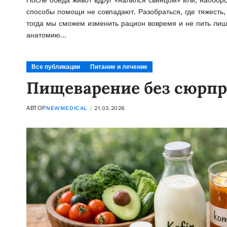
После обеда живот вдруг «налился свинцом» или, наобор
способы помощи не совпадают. Разобраться, где тяжесть, 
тогда мы сможем изменить рацион вовремя и не пить лишн
анатомию…
Все публикации
Питание и лечение
Пищеварение без сюрпр
АВТОР
NEWMEDICAL
21.03.2026