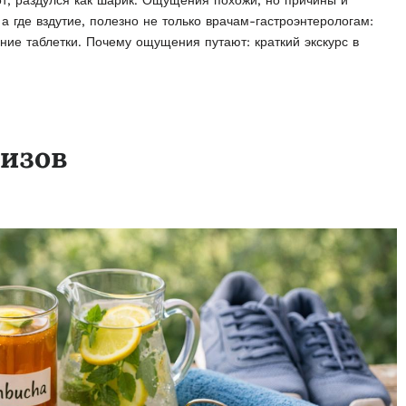
от, раздулся как шарик. Ощущения похожи, но причины и
а где вздутие, полезно не только врачам-гастроэнтерологам:
ие таблетки. Почему ощущения путают: краткий экскурс в
изов