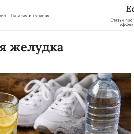
E
ния
Питание и лечение
Статьи про
эффект
ля желудка