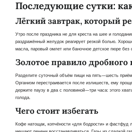
Последующие сутки: ка
Лёгкий завтрак, который р
Утро после праздника не для креста на шее и голодани
раздражённый желудок реагирует резкой болью. Хорош
масла, паровый омлет или баночное детское пюре без с
Золотое правило дробного
Разделите суточный объём пищи на пять—шесть приёмо
Организм перестраивается после излишеств, ему прощ
держите паузу в два с половиной—три часа: этого хват
голода.
Чего стоит избегать
Кофе натощак, копчёности «для бодрости» и фастфуд 
мешают печени восстанавливаться. Газы из сладкой га