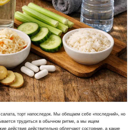
 салата, торт напоследок. Мы обещаем себе «последний», но
зывается трудиться в обычном ритме, а мы ищем
кие действия действительно облегчают состояние, а какие