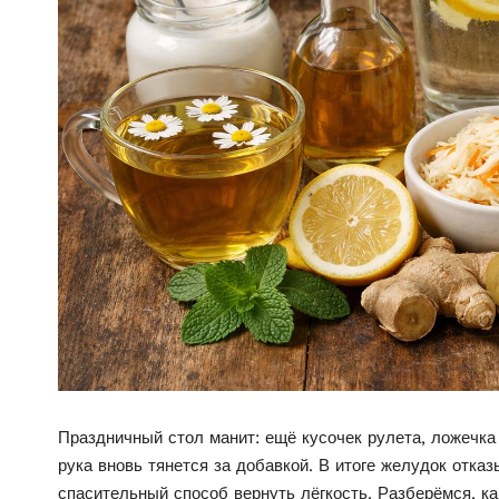
Праздничный стол манит: ещё кусочек рулета, ложечка
рука вновь тянется за добавкой. В итоге желудок отка
спасительный способ вернуть лёгкость. Разберёмся, ка