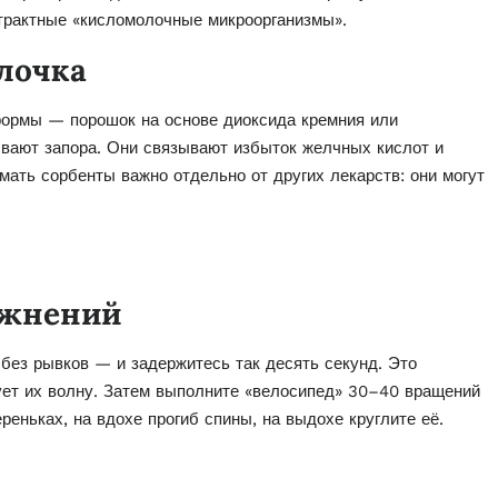
трактные «кисломолочные микроорганизмы».
лочка
формы — порошок на основе диоксида кремния или
вают запора. Они связывают избыток желчных кислот и
мать сорбенты важно отдельно от других лекарств: они могут
ажнений
 без рывков — и задержитесь так десять секунд. Это
ует их волну. Затем выполните «велосипед» 30–40 вращений
реньках, на вдохе прогиб спины, на выдохе круглите её.