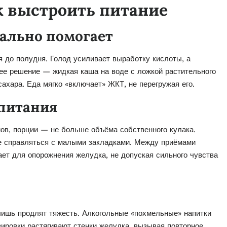
к выстроить питание
еально помогает
я до полудня. Голод усиливает выработку кислоты, а
ее решение — жидкая каша на воде с ложкой растительного
ахара. Еда мягко «включает» ЖКТ, не перегружая его.
 питания
в, порции — не больше объёма собственного кулака.
е справляться с малыми закладками. Между приёмами
ает для опорожнения желудка, не допуская сильного чувства
лишь продлят тяжесть. Алкогольные «похмельные» напитки
зировки растягивают стенки желудка, вызывая повторное