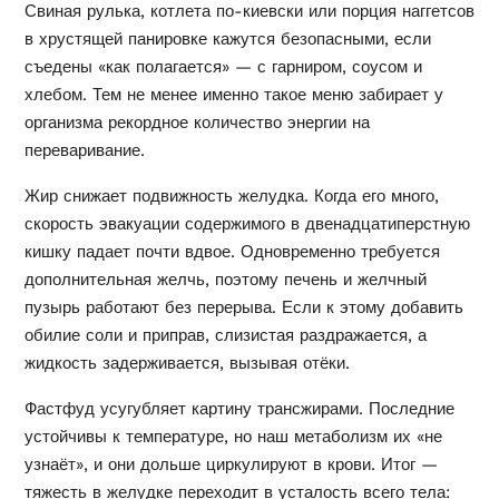
Свиная рулька, котлета по-киевски или порция наггетсов
в хрустящей панировке кажутся безопасными, если
съедены «как полагается» — с гарниром, соусом и
хлебом. Тем не менее именно такое меню забирает у
организма рекордное количество энергии на
переваривание.
Жир снижает подвижность желудка. Когда его много,
скорость эвакуации содержимого в двенадцатиперстную
кишку падает почти вдвое. Одновременно требуется
дополнительная желчь, поэтому печень и желчный
пузырь работают без перерыва. Если к этому добавить
обилие соли и приправ, слизистая раздражается, а
жидкость задерживается, вызывая отёки.
Фастфуд усугубляет картину трансжирами. Последние
устойчивы к температуре, но наш метаболизм их «не
узнаёт», и они дольше циркулируют в крови. Итог —
тяжесть в желудке переходит в усталость всего тела: