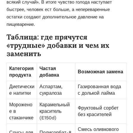
всякий случай». В итоге чувство голода наступает
быстрее, человек ест больше, а непереваренные
остатки создают дополнительное давление на
пищеварение.
Таблица: где прячутся
«трудные» добавки и чем их
заменить
Категория
Частая
Возможная замена
продукта
добавка
Диетически
Аспартам,
Газированная вода
е напитки
сукралоза
с долькой лайма
Морожено
Карамельный
Фруктовый сорбет
е в
краситель
без красителей
стаканчике
(E150d)
Смесь оливкового
Соусы для
Полисорбат-8