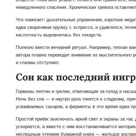
немедленного спасения. Хроническая тревога оставляе
Что помогает: дыхательные упражнения, короткие меди
едва сворачивая кружку с эспрессо, и удивлялся, поч
кислотность выровнялась без лекарств.
Полезно ввести вечерний ритуал. Например, теплая ван
автора плавно переводит внимание из мыслительного 
и спазмы отступают.
Сон как последний инг
Гормоны лептин и грелин, отвечающие за голод и нас
Ночь без сна — и наутро рука тянется к сладкому, пр
усваиваемых сахаров, а ферменты в это время едва п
Простой приём: выключать яркий свет и экраны за час
ускоряется, а вместе с ним восстанавливается мотори
неспешным чтением бумажной книги — желудок восприн