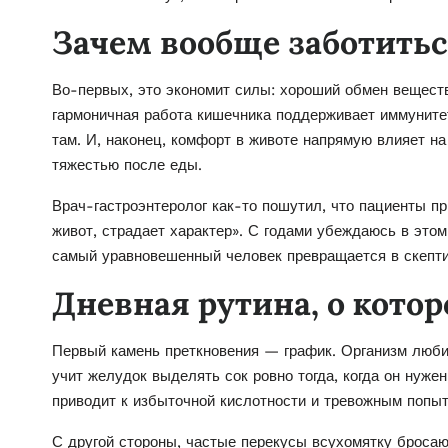
Зачем вообще заботить
Во-первых, это экономит силы: хороший обмен веществ
гармоничная работа кишечника поддерживает иммуните
там. И, наконец, комфорт в животе напрямую влияет на 
тяжестью после еды.
Врач-гастроэнтеролог как-то пошутил, что пациенты пр
живот, страдает характер». С годами убеждаюсь в это
самый уравновешенный человек превращается в скепти
Дневная рутина, о кото
Первый камень преткновения — график. Организм люби
учит желудок выделять сок ровно тогда, когда он нужен
приводит к избыточной кислотности и тревожным попыт
С другой стороны, частые перекусы всухомятку броса