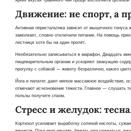
ярких вкусах травяного чая проще восполнить целевой 
Движение: не спорт, а 
Активная перистальтика зависит от мышечного тонуса 
замолкает, словно отключили питание. На помощь прихо
лестнице хотя бы на один пролёт.
Необязательно записываться в марафон. Двадцать мин
пищеварительным органам и ускоряют эвакуацию содер
прогулку с собакой — животу безразлично, какого цвет
Йога и пилатес дают мягкое массажное воздействие, о
отмечают исчезновение тяжести. Главное — слушать те
пользы получите спазм.
Стресс и желудок: тесна
Кортизол усиливает выработку соляной кислоты, сужа
веществ. Пока мозг решает, бежать или сражаться, пищ