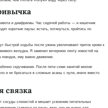
объём, чем глотать «голую» воду через силу.
привычка
живота и диафрагмы. Час сидячей работы — и кишечник
дят короткие паузы: встать, потянуться, пройтись по
ут быстрой ходьбы после ужина увеличивают приток крови к
жимого желудка. Я заменил вечернюю ленту новостей на
а поводок, ему важно движение.
собенно скручивания. После пяти-семи занятий многие
ло и не бросаться в сложные асаны с нуля, иначе вместо
я связка
ет сосуды слизистой и мешает усвоению питательных
еварение ставится на паузу, ведь оно не нужно для