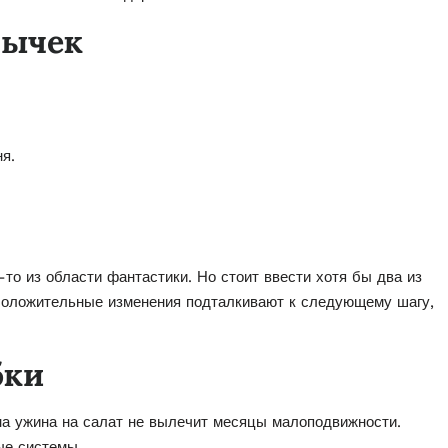
вычек
я.
то из области фантастики. Но стоит ввести хотя бы два из
 Положительные изменения подталкивают к следующему шагу,
бки
на ужина на салат не вылечит месяцы малоподвижности.
ые системы.