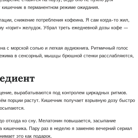
т кишечник в перманентном режиме ожидания.
тации, снижение потребления кофеина. Я сам когда-то жил,
ему «горит» желудок. Убрал треть ежедневной дозы кофе —
на с морской солью и легкая аудиокнига. Ритмичный голос
режима в сенсорный, мышцы брюшной стенки расслабляются,
редиент
ыщение, вырабатываются под контролем циркадных ритмов.
ичём порции растут. Кишечник получает взрывную дозу быстро
росыпаются.
 до отхода ко сну. Мелатонин повышается, засыпание
ка кишечника. Пару раз в неделю я заменяю вечерний сериал
имает это как подарок.