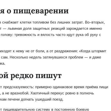
ся о пищеварении
 снабжает клетки топливом без лишних затрат. Во-вторых,
т — львиная доля защитных реакций зарождается именно
голову: тревожность и вялость часто идут рука об руку с
иходят к нему не от боли, а от раздражения: «Когда штормит
м сам. Несколько недель затянувшихся проблем — и даже
ка.
рой редко пишут
т предсказуемость: примерно одинаковое время приёма пищи
, а не вразнобой. Хаотичный перекус ровно в полночь
кам печени догнать ушедший поезд.
ют пищеварительную систему в постоянную боевую