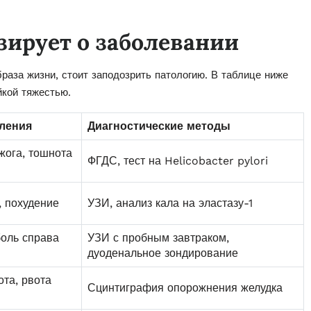
зирует о заболевании
раза жизни, стоит заподозрить патологию. В таблице ниже
кой тяжестью.
ления
Диагностические методы
жога, тошнота
ФГДС, тест на Helicobacter pylori
 похудение
УЗИ, анализ кала на эластазу-1
боль справа
УЗИ с пробным завтраком,
дуоденальное зондирование
ота, рвота
Сцинтиграфия опорожнения желудка