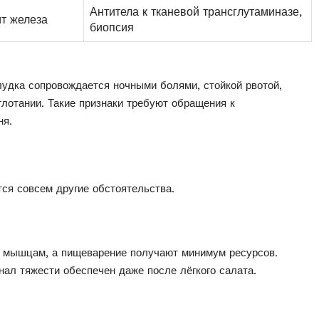
Антитела к тканевой трансглутаминазе,
ит железа
биопсия
лудка сопровождается ночными болями, стойкой рвотой,
глотании. Такие признаки требуют обращения к
ня.
тся совсем другие обстоятельства.
к мышцам, а пищеварение получают минимум ресурсов.
ал тяжести обеспечен даже после лёгкого салата.