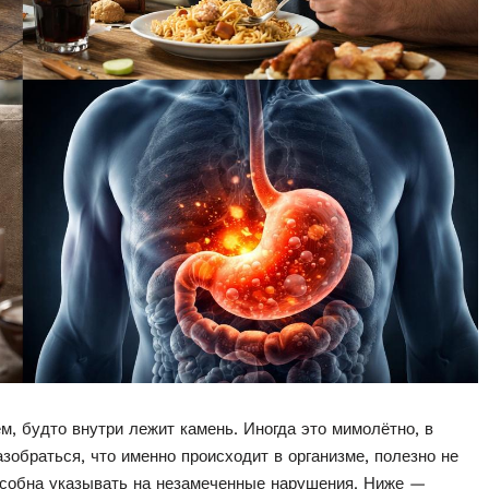
м, будто внутри лежит камень. Иногда это мимолётно, в
азобраться, что именно происходит в организме, полезно не
пособна указывать на незамеченные нарушения. Ниже —