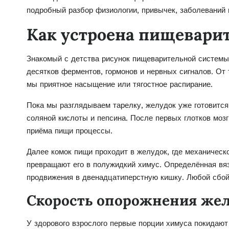
подробный разбор физиологии, привычек, заболеваний 
Как устроена пищевари
Знакомый с детства рисунок пищеварительной системы 
десятков ферментов, гормонов и нервных сигналов. От 
мы приятное насыщение или тягостное распирание.
Пока мы разглядываем тарелку, желудок уже готовитс
соляной кислоты и пепсина. После первых глотков моз
приёма пищи процессы.
Далее комок пищи проходит в желудок, где механичес
превращают его в полужидкий химус. Определённая вя
продвижения в двенадцатиперстную кишку. Любой сбой 
Скорость опорожнения же
У здорового взрослого первые порции химуса покидают