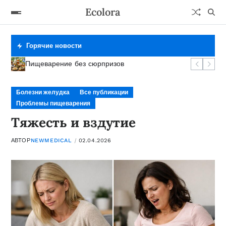
Ecolora
Горячие новости
Фермент под контролем
Сигналы тревоги желудка
Тяжесть и вздутие
Пищеварение без сюрпризов
Болезни желудка
Все публикации
Проблемы пищеварения
Тяжесть и вздутие
АВТОР
NEWMEDICAL
02.04.2026