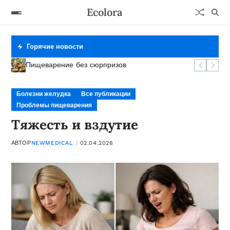
Ecolora
Горячие новости
Фермент под контролем
Сигналы тревоги желудка
Тяжесть и вздутие
Пищеварение без сюрпризов
Болезни желудка
Все публикации
Проблемы пищеварения
Тяжесть и вздутие
АВТОР
NEWMEDICAL
02.04.2026