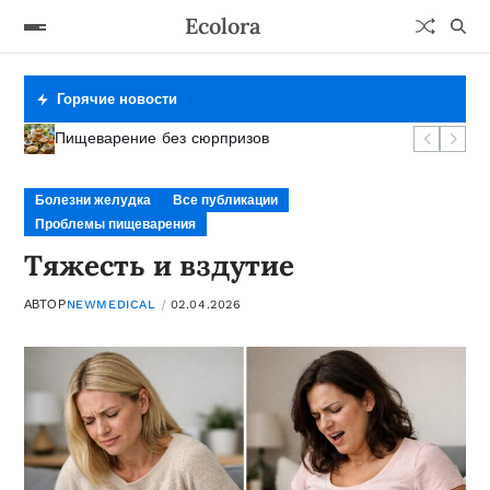
Ecolora
Горячие новости
Фермент под контролем
Сигналы тревоги желудка
Тяжесть и вздутие
Пищеварение без сюрпризов
Болезни желудка
Все публикации
Проблемы пищеварения
Тяжесть и вздутие
АВТОР
NEWMEDICAL
02.04.2026